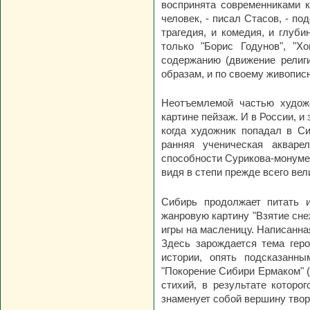
воспринята современниками к
человек, - писал Стасов, - п
трагедия, и комедия, и глуби
только "Борис Годунов", "Х
содержанию (движение религи
образам, и по своему живопис
Неотъемлемой частью художе
картине пейзаж. И в России, и
когда художник попадал в Си
ранняя ученическая акваре
способности Сурикова-монумен
видя в степи прежде всего вел
Сибирь продолжает питать 
жанровую картину "Взятие сне
игры на масленицу. Написанная
Здесь зарождается тема гер
истории, опять подсказанн
"Покорение Сибири Ермаком" (
стихий, в результате которо
знаменует собой вершину твор