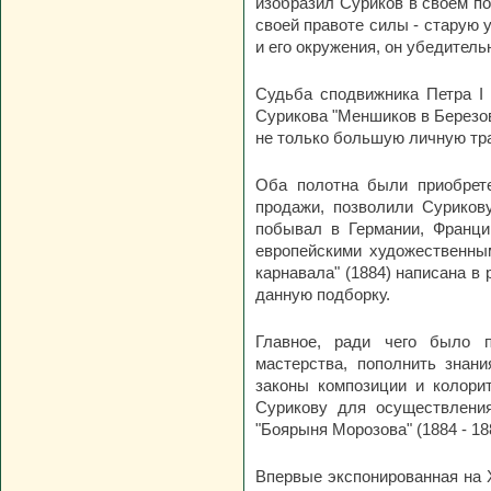
изобразил Суриков в своем по
своей правоте силы - старую
и его окружения, он убедител
Судьба сподвижника Петра 
Сурикова "Меншиков в Березов
не только большую личную тра
Оба полотна были приобрете
продажи, позволили Суриков
побывал в Германии, Франци
европейскими художественны
карнавала" (1884) написана в
данную подборку.
Главное, ради чего было п
мастерства, пополнить знан
законы композиции и колори
Сурикову для осуществления
"Боярыня Морозова" (1884 - 18
Впервые экспонированная на 