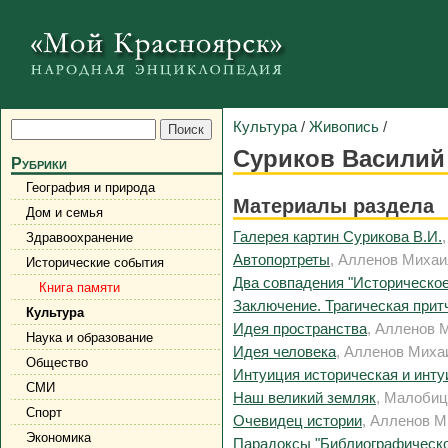
Культура
/
Живопись
/
Суриков Василий
Рубрики
География и природа
Материалы раздела
Дом и семья
Галерея картин Сурикова В.И.
Здравоохранение
Автопортреты
, Алленов Михаи
Исторические события
Два совпадения "Историческое
Книга памяти
Заключение. Трагическая прит
Культура
Идея пространства
, Алленов 
Наука и образование
Идея человека
, Алленов Михаи
Общество
Интуиция историческая и инт
СМИ
Наш великий земляк
, Малобиц
Спорт
Очевидец истории
, Алленов М
Экономика
Парадоксы "Библиографическо