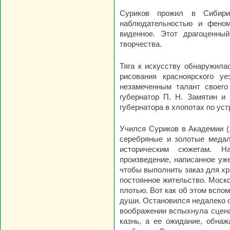
Суриков прожил в Сибири
наблюдательностью и феном
виденное. Этот драгоценны
творчества.
Тяга к искусству обнаружила
рисования красноярского у
незамеченным талант своего
губернатор П. Н. Замятин и
губернатора в хлопотах по ус
Учился Суриков в Академии (1
серебряные и золотые медал
историческим сюжетам. На
произведение, написанное уж
чтобы выполнить заказ для хр
постоянное жительство. Моск
плотью. Вот как об этом вспом
души. Остановился недалеко о
воображении вспыхнула сцена 
казнь, а ее ожидание, обна