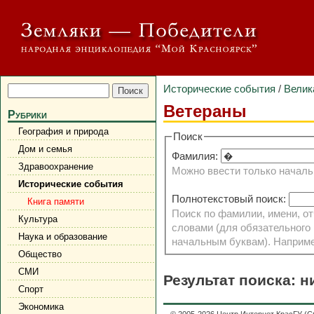
Исторические события
/
Велик
Ветераны
Рубрики
География и природа
Поиск
Дом и семья
Фамилия:
Здравоохранение
Можно ввести только начал
Исторические события
Полнотекстовый поиск:
Книга памяти
Поиск по фамилии, имени, от
Культура
словами (для обязательного 
Наука и образование
начальным буквам). Наприм
Общество
СМИ
Результат поиска: н
Спорт
Экономика
© 2005-2026
Центр Интернет КрасГУ
(
С