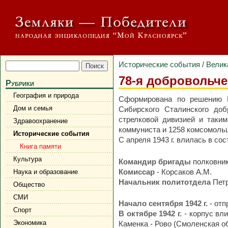
Исторические события
/
Велик
78-я добровольче
Рубрики
География и природа
Сформирована по решению К
Дом и семья
Сибирского Сталинского доб
стрелковой дивизией и таки
Здравоохранение
коммуниста и 1258 комсомоль
Исторические события
С апреля 1943 г. влилась в со
Книга памяти
Культура
Командир бригады
полковни
Комиссар
- Корсаков A.M.
Наука и образование
Начальник политотдела
Петр
Общество
СМИ
Начало сентября 1942 г.
- отп
Спорт
В октябре 1942 г.
- корпус вл
Экономика
Каменка - Рово (Смоленская о