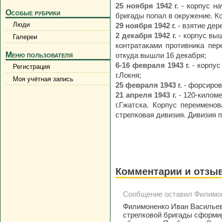
25 ноября 1942 г.
- корпус н
Особые рубрики
бригады попал в окружение. К
Люди
29 ноября 1942 г.
- взятие де
2 декабря 1942 г.
- корпус вы
Галереи
контратаками противника пер
Меню пользователя
откуда вышли 16 декабря;
6-16 февраля 1943 г.
- корпу
Регистрация
г.Локня;
Моя учётная запись
25 февраля 1943 г.
- форсиров
21 апреля 1943 г.
- 120-килом
г.Гжатска. Корпус переименов
стрелковая дивизия. Дивизия 
Комментарии и отзы
Сообщение оставил Филимоне
Филимоненко Иван Васильев
стрелковой бригады сформир