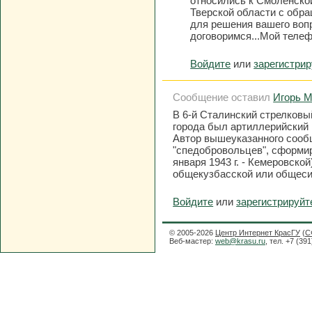
относились к Смоленско
Тверской области с обр
для решения вашего вопр
договоримся...Мой телеф
Войдите
или
зарегистри
Сообщение оставил
Игорь М
В 6-й Сталинский стрелковы
города был артиллерийский 
Автор вышеуказанного сообщ
"спедобровольцев", сформир
января 1943 г. - Кемеровско
общекузбасской или общеси
Войдите
или
зарегистрируйт
© 2005-2026
Центр Интернет КрасГУ
(
С
Веб-мастер:
web@krasu.ru
, тел. +7 (39