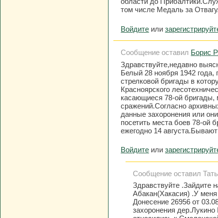
области до Прибалтики.Служ
том числе Медаль за Отвагу
Войдите
или
зарегистрируйт
Сообщение оставил
Борис Р
Здравствуйте,недавно выясн
Белый 28 ноября 1942 года,
стрелковой бригады в котор
Красноярского лесотехничес
касающиеся 78-ой бригады,
сражений.Согласно архивны
данные захоронения или он
посетить места боев 78-ой 
ежегодно 14 августа.Бывают 
Войдите
или
зарегистрируйт
Сообщение оставил Татья
Здравствуйте .Зайдите н
Абакан(Хакасия) .У меня
Донесение 26956 от 03.08
захоронения дер.Лукино