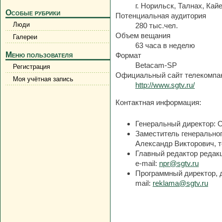
г. Норильск, Талнах, Кай
Особые рубрики
Потенциальная аудитория
Люди
280 тыс.чел.
Объем вещания
Галереи
63 часа в неделю
Меню пользователя
Формат
Betacam-SP
Регистрация
Официальный сайт телекомпа
Моя учётная запись
http://www.sgtv.ru/
Контактная информация:
Генеральный директор: О
Заместитель генеральног
Александр Викторович, те
Главный редактор редакц
e-mail:
npr@sgtv.ru
Программный директор, ди
mail:
reklama@sgtv.ru