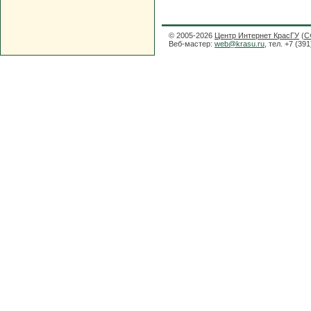
© 2005-2026
Центр Интернет КрасГУ
(
С
Веб-мастер:
web@krasu.ru
, тел. +7 (39