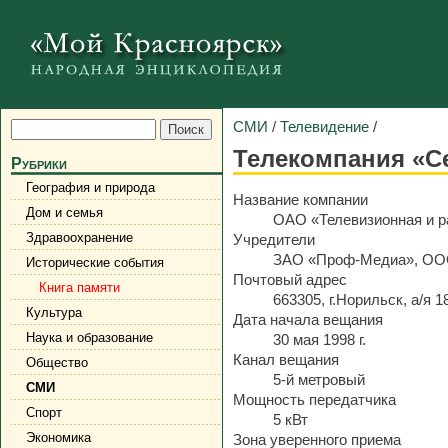
СМИ
/
Телевидение
/
Телекомпания «Се
Рубрики
География и природа
Название компании
Дом и семья
ОАО «Телевизионная и р
Здравоохранение
Учредители
ЗАО «Проф-Медиа», ООО
Исторические события
Почтовый адрес
Книга памяти
663305, г.Норильск, а/я 1
Культура
Дата начала вещания
Наука и образование
30 мая 1998 г.
Канал вещания
Общество
5-й метровый
СМИ
Мощность передатчика
Спорт
5 кВт
Экономика
Зона уверенного приема