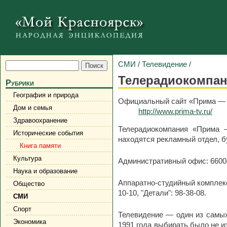
СМИ
/
Телевидение
/
Телерадиокомпан
Рубрики
География и природа
Официальный сайт «Прима — 
Дом и семья
http://www.prima-tv.ru/
Здравоохранение
Телерадиокомпания «Прима —
Исторические события
находятся рекламный отдел, бу
Книга памяти
Культура
Административный офис: 66004
Наука и образование
Аппаратно-студийный комплекс:
Общество
10-10, "Детали": 98-38-08.
СМИ
Спорт
Телевидение — один из самых
Экономика
1991 года выбирать было не из