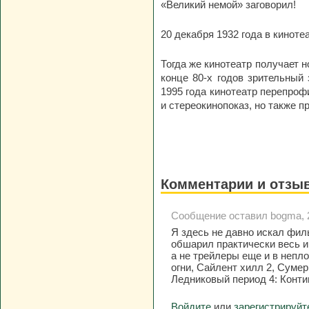
«Великий немой» заговорил!
20 декабря 1932 года в кинот
Тогда же кинотеатр получает н
конце
80-х
годов зрительный 
1995 года кинотеатр перепроф
и стереокинопоказ, но также 
Комментарии и отзы
Сообщение оставил bogma, 2
Я здесь не давно искал фил
обшарил практически весь и
а не трейлеры еще и в непл
огни, Сайлент хилл 2, Сумер
Ледниковый период 4: Конти
Войдите
или
зарегистрируйт