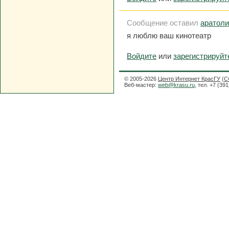
Сообщение оставил
аратол
я люблю ваш кинотеатр
Войдите
или
зарегистрируйт
© 2005-2026
Центр Интернет КрасГУ
(
С
Веб-мастер:
web@krasu.ru
, тел. +7 (39