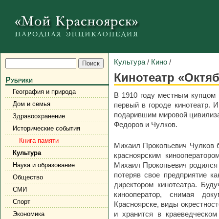
Культура
/
Кино
/
Кинотеатр «Октя
Рубрики
География и природа
В 1910 году местным купцом
Дом и семья
первый в городе кинотеатр. 
подарившим мировой цивилиз
Здравоохранение
Федоров и Чулков.
Исторические события
Книга памяти
Михаил Прокопьевич Чулков б
Культура
красноярским кинооператоро
Михаил Прокопьевич родился 
Наука и образование
потеряв свое предприятие ка
Общество
директором кинотеатра. Буду
СМИ
кинооператор, снимая до
Спорт
Красноярске, виды окрестност
и хранится в краеведческом
Экономика